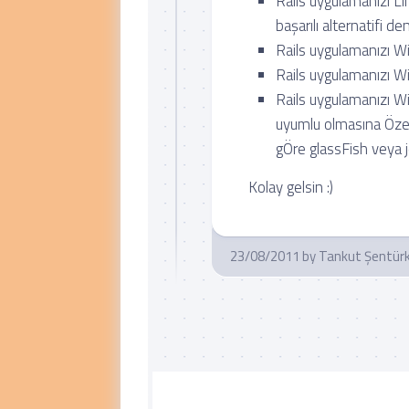
Rails uygulamanızı Li
başarılı alternatifi den
Rails uygulamanızı 
Rails uygulamanızı 
Rails uygulamanızı W
uyumlu olmasına Öze
gÖre glassFish veya je
Kolay gelsin :)
23/08/2011
by
Tankut Şentür