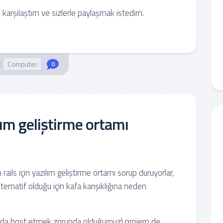
le karşılaştım ve sizlerle paylaşmak istedim.
k
Computer
0
ılım geliştirme ortamı
ails için yazılım geliştirme ortamı sorup duruyorlar,
lternatif olduğu için kafa karışıklığına neden
 da host etmek zorunda olduğumuz) projem de