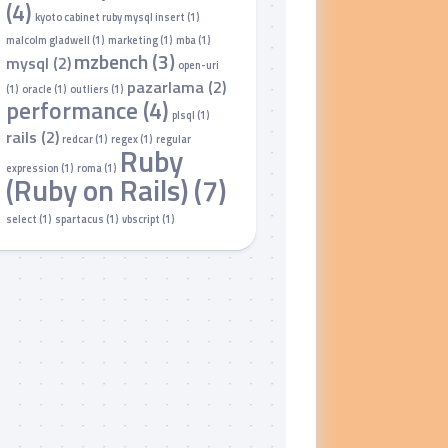
(4)
kyoto cabinet ruby mysql insert
(1)
malcolm gladwell
(1)
marketing
(1)
mba
(1)
mzbench
(3)
mysql
(2)
open-uri
pazarlama
(2)
(1)
oracle
(1)
outliers
(1)
performance
(4)
plsql
(1)
rails
(2)
redcar
(1)
regex
(1)
regular
Ruby
expression
(1)
roma
(1)
(Ruby on Rails)
(7)
select
(1)
spartacus
(1)
vbscript
(1)