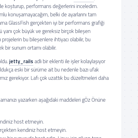
nde koşturup, performans değerlerini inceledim.
umlu konuşamayacağım, belki de ayarlarını tam
 ama GlassFish gerçekten iyi bir performans grafiği
tü yanı çok büyük ve gereksiz birçok bileşen
rojelerin bu bileşenlere ihtiyacı olabilir, bu
k bir sunum ortamı olabilir.
ldu.
jetty_rails
adlı bir eklenti ile işler kolaylaşıyor
oldukça eski bir sürüme ait bu nedenle bazı ufak
ız gerekiyor. Lafı çok uzattık bu düzeltmeleri daha
gulamanızı yazarken aşağıdaki maddeleri gÖz Önüne
endiniz host etmeyin.
erçekten kendiniz host etmeyin.