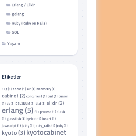
Erlang / Elixir
golang
Ruby (Ruby on Rails)
SQL
Yaşam
Etiketler
11g
(1)
adobe
(1)
air
(1)
blackberry
(1)
cabinet
(2)
concurrent
(1)
curl
(1)
cursor
elixir
(2)
(1)
db
(1)
DBL2NUM
(1)
dizi
(1)
erlang
(5)
file process
(1)
flash
(1)
glassfish
(1)
hpricot
(1)
insert
(1)
javascript
(1)
jetty
(1)
jetty_rails
(1)
jruby
(1)
kyotocabinet
kyoto
(3)