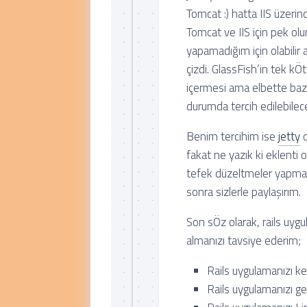
Tomcat :) hatta IIS üzeri
Tomcat ve IIS için pek ol
yapamadığım için olabilir
çizdi. GlassFish’in tek kÖ
içermesi ama elbette bazı p
durumda tercih edilebilece
Benim tercihim ise
jetty
o
fakat ne yazık ki eklenti 
tefek düzeltmeler yapmam
sonra sizlerle paylaşırım.
Son sÖz olarak, rails uy
almanızı tavsiye ederim;
Rails uygulamanızı k
Rails uygulamanızı g