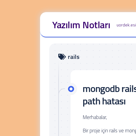
Skip
Yazılım Notları
to
uordek.es
content
rails
mongodb rails 
path hatası
Merhabalar,
Bir proje için rails ve mon