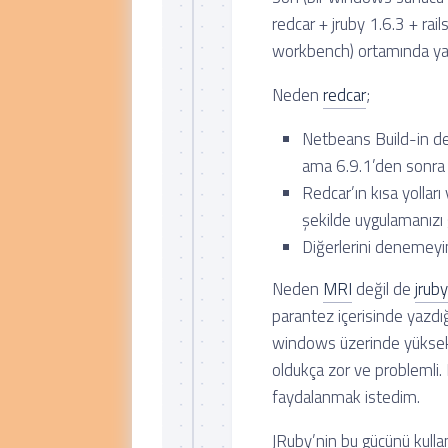
redcar + jruby 1.6.3 + rai
workbench) ortamında yazı
Neden
redcar
;
Netbeans Build-in de
ama 6.9.1’den sonra 
Redcar’ın kısa yolları 
şekilde uygulamanızı ge
Diğerlerini denemeyin 
Neden
MRI
değil de
jruby
parantez içerisinde yazdı
windows üzerinde yüksek 
oldukça zor ve problemli.
faydalanmak istedim.
JRuby’nin bu gücünü kulla