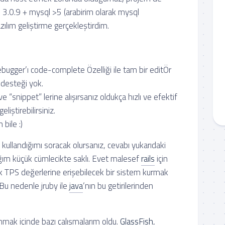
ls 3.0.9 + mysql >5 (arabirim olarak mysql
lım geliştirme gerçekleştirdim.
bugger’ı code-complete Özelliği ile tam bir editÖr
desteği yok.
ve “snippet” lerine alışırsanız oldukça hızlı ve efektif
liştirebilirsiniz.
bile :)
kullandığımı soracak olursanız, cevabı yukarıdaki
ğım küçük cümlecikte saklı. Evet malesef
rails
için
TPS değerlerine erişebilecek bir sistem kurmak
 Bu nedenle jruby ile
java
‘nın bu getirilerinden
nmak içinde bazı çalışmalarım oldu.
GlassFish
,