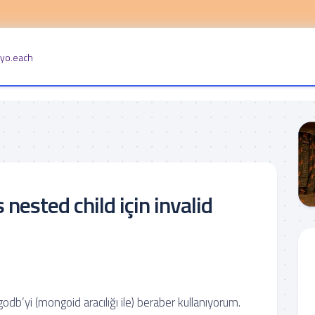
iyo.each
nested child için invalid
godb’yi (mongoid aracılığı ile) beraber kullanıyorum.