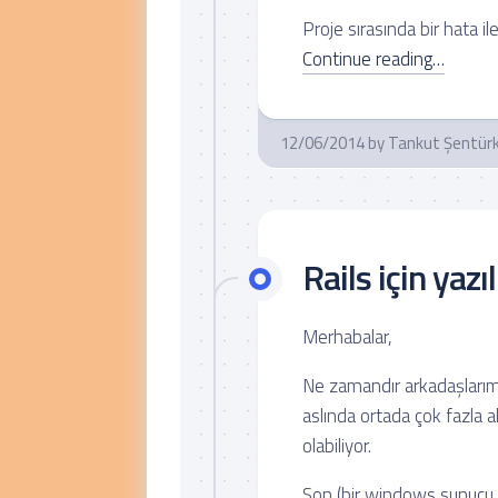
Proje sırasında bir hata i
Continue reading…
12/06/2014
by
Tankut Şentür
Rails için yaz
Merhabalar,
Ne zamandır arkadaşlarım r
aslında ortada çok fazla a
olabiliyor.
Son (bir windows sunucu